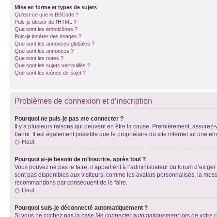
Mise en forme et types de sujets
Qu’est-ce que le BBCode ?
Puis-je utiliser de l’HTML ?
Que sont les émoticônes ?
Puis-je insérer des images ?
Que sont les annonces globales ?
Que sont les annonces ?
Que sont les notes ?
Que sont les sujets verrouillés ?
Que sont les icônes de sujet ?
Problèmes de connexion et d’inscription
Pourquoi ne puis-je pas me connecter ?
Il y a plusieurs raisons qui peuvent en être la cause. Premièrement, assurez-vo
banni. Il est également possible que le propriétaire du site internet ait une err
Haut
Pourquoi ai-je besoin de m’inscrire, après tout ?
Vous pouvez ne pas le faire, il appartient à l’administrateur du forum d’exig
sont pas disponibles aux visiteurs, comme les avatars personnalisés, la messag
recommandons par conséquent de le faire.
Haut
Pourquoi suis-je déconnecté automatiquement ?
Si vous ne cochez pas la case
Me connecter automatiquement
lors de votre 