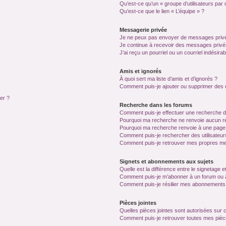
Qu’est-ce qu’un « groupe d’utilisateurs par 
Qu’est-ce que le lien « L’équipe » ?
Messagerie privée
Je ne peux pas envoyer de messages privé
Je continue à recevoir des messages privés 
J’ai reçu un pourriel ou un courriel indésira
Amis et ignorés
À quoi sert ma liste d’amis et d’ignorés ?
Comment puis-je ajouter ou supprimer des ut
ter ?
Recherche dans les forums
Comment puis-je effectuer une recherche 
Pourquoi ma recherche ne renvoie aucun ré
Pourquoi ma recherche renvoie à une page
Comment puis-je rechercher des utilisateur
Comment puis-je retrouver mes propres me
Signets et abonnements aux sujets
Quelle est la différence entre le signetage 
Comment puis-je m’abonner à un forum ou à
Comment puis-je résilier mes abonnements
Pièces jointes
Quelles pièces jointes sont autorisées sur 
Comment puis-je retrouver toutes mes pièce