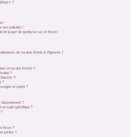
défaut » ?
s !
non sollicités !
ble de la part de quelqu’un sur ce forum !
ilisateurs de ma liste d’amis et d’ignorés ?
dans un ou des forums ?
sultat ?
 blanche ?!
s ?
ssages et sujets ?
et l’abonnement ?
 un sujet spécifique ?
 ?
ce forum ?
s jointes ?