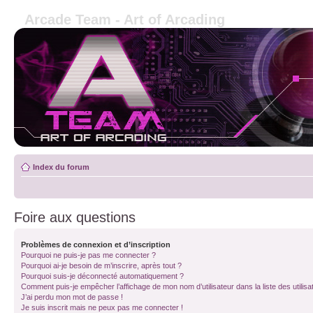
Arcade Team - Art of Arcading
Index du forum
Foire aux questions
Problèmes de connexion et d’inscription
Pourquoi ne puis-je pas me connecter ?
Pourquoi ai-je besoin de m’inscrire, après tout ?
Pourquoi suis-je déconnecté automatiquement ?
Comment puis-je empêcher l’affichage de mon nom d’utilisateur dans la liste des utilisa
J’ai perdu mon mot de passe !
Je suis inscrit mais ne peux pas me connecter !