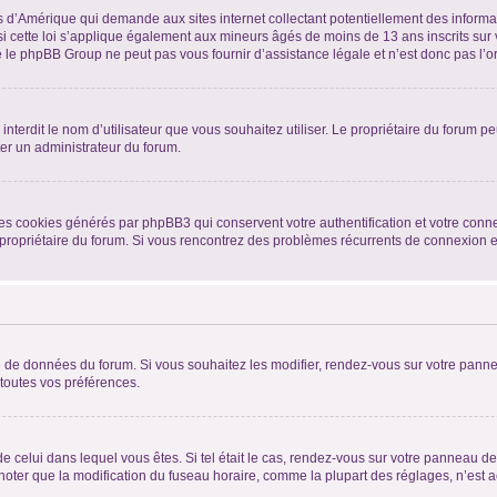
is d’Amérique qui demande aux sites internet collectant potentiellement des infor
 cette loi s’applique également aux mineurs âgés de moins de 13 ans inscrits sur v
 le phpBB Group ne peut pas vous fournir d’assistance légale et n’est donc pas l’or
ou interdit le nom d’utilisateur que vous souhaitez utiliser. Le propriétaire du forum
ter un administrateur du forum.
les cookies générés par phpBB3 qui conservent votre authentification et votre conn
r le propriétaire du forum. Si vous rencontrez des problèmes récurrents de connexio
se de données du forum. Si vous souhaitez les modifier, rendez-vous sur votre pannea
toutes vos préférences.
 de celui dans lequel vous êtes. Si tel était le cas, rendez-vous sur votre panneau de 
er que la modification du fuseau horaire, comme la plupart des réglages, n’est acces