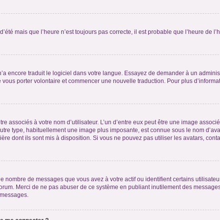
 d’été mais que l’heure n’est toujours pas correcte, il est probable que l’heure de l’
 n’a encore traduit le logiciel dans votre langue. Essayez de demander à un administr
e vous porter volontaire et commencer une nouvelle traduction. Pour plus d’informatio
re associés à votre nom d’utilisateur. L’un d’entre eux peut être une image associé
’autre type, habituellement une image plus imposante, est connue sous le nom d’ava
ère dont ils sont mis à disposition. Si vous ne pouvez pas utiliser les avatars, cont
le nombre de messages que vous avez à votre actif ou identifient certains utilisat
u forum. Merci de ne pas abuser de ce système en publiant inutilement des messages
e messages.