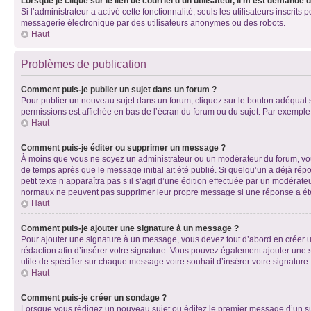
Lorsque je clique sur le lien de courriel d’un utilisateur, il m’est demandé
Si l’administrateur a activé cette fonctionnalité, seuls les utilisateurs inscr
messagerie électronique par des utilisateurs anonymes ou des robots.
Haut
Problèmes de publication
Comment puis-je publier un sujet dans un forum ?
Pour publier un nouveau sujet dans un forum, cliquez sur le bouton adéquat si
permissions est affichée en bas de l’écran du forum ou du sujet. Par exempl
Haut
Comment puis-je éditer ou supprimer un message ?
À moins que vous ne soyez un administrateur ou un modérateur du forum, vo
de temps après que le message initial ait été publié. Si quelqu’un a déjà ré
petit texte n’apparaîtra pas s’il s’agit d’une édition effectuée par un modérateu
normaux ne peuvent pas supprimer leur propre message si une réponse a ét
Haut
Comment puis-je ajouter une signature à un message ?
Pour ajouter une signature à un message, vous devez tout d’abord en créer un
rédaction afin d’insérer votre signature. Vous pouvez également ajouter une s
utile de spécifier sur chaque message votre souhait d’insérer votre signature.
Haut
Comment puis-je créer un sondage ?
Lorsque vous rédigez un nouveau sujet ou éditez le premier message d’un sujet