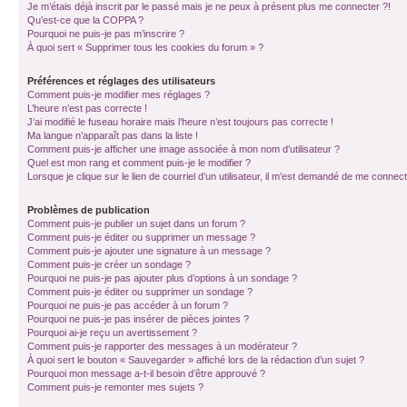
Je m’étais déjà inscrit par le passé mais je ne peux à présent plus me connecter ?!
Qu’est-ce que la COPPA ?
Pourquoi ne puis-je pas m’inscrire ?
À quoi sert « Supprimer tous les cookies du forum » ?
Préférences et réglages des utilisateurs
Comment puis-je modifier mes réglages ?
L’heure n’est pas correcte !
J’ai modifié le fuseau horaire mais l’heure n’est toujours pas correcte !
Ma langue n’apparaît pas dans la liste !
Comment puis-je afficher une image associée à mon nom d’utilisateur ?
Quel est mon rang et comment puis-je le modifier ?
Lorsque je clique sur le lien de courriel d’un utilisateur, il m’est demandé de me connec
Problèmes de publication
Comment puis-je publier un sujet dans un forum ?
Comment puis-je éditer ou supprimer un message ?
Comment puis-je ajouter une signature à un message ?
Comment puis-je créer un sondage ?
Pourquoi ne puis-je pas ajouter plus d’options à un sondage ?
Comment puis-je éditer ou supprimer un sondage ?
Pourquoi ne puis-je pas accéder à un forum ?
Pourquoi ne puis-je pas insérer de pièces jointes ?
Pourquoi ai-je reçu un avertissement ?
Comment puis-je rapporter des messages à un modérateur ?
À quoi sert le bouton « Sauvegarder » affiché lors de la rédaction d’un sujet ?
Pourquoi mon message a-t-il besoin d’être approuvé ?
Comment puis-je remonter mes sujets ?