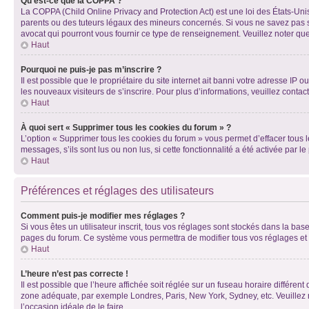
Qu’est-ce que la COPPA ?
La COPPA (Child Online Privacy and Protection Act) est une loi des États-Un
parents ou des tuteurs légaux des mineurs concernés. Si vous ne savez pas si
avocat qui pourront vous fournir ce type de renseignement. Veuillez noter que
Haut
Pourquoi ne puis-je pas m’inscrire ?
Il est possible que le propriétaire du site internet ait banni votre adresse IP 
les nouveaux visiteurs de s’inscrire. Pour plus d’informations, veuillez contac
Haut
À quoi sert « Supprimer tous les cookies du forum » ?
L’option « Supprimer tous les cookies du forum » vous permet d’effacer tous 
messages, s’ils sont lus ou non lus, si cette fonctionnalité a été activée pa
Haut
Préférences et réglages des utilisateurs
Comment puis-je modifier mes réglages ?
Si vous êtes un utilisateur inscrit, tous vos réglages sont stockés dans la ba
pages du forum. Ce système vous permettra de modifier tous vos réglages et 
Haut
L’heure n’est pas correcte !
Il est possible que l’heure affichée soit réglée sur un fuseau horaire différent
zone adéquate, par exemple Londres, Paris, New York, Sydney, etc. Veuillez not
l’occasion idéale de le faire.