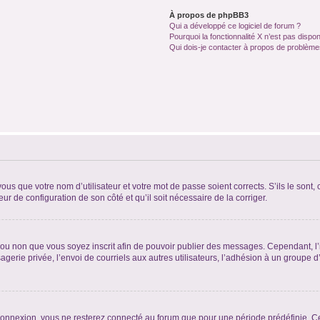
À propos de phpBB3
Qui a développé ce logiciel de forum ?
Pourquoi la fonctionnalité X n’est pas dispon
Qui dois-je contacter à propos de problèmes
us que votre nom d’utilisateur et votre mot de passe soient corrects. S’ils le sont,
eur de configuration de son côté et qu’il soit nécessaire de la corriger.
er ou non que vous soyez inscrit afin de pouvoir publier des messages. Cependant, 
erie privée, l’envoi de courriels aux autres utilisateurs, l’adhésion à un groupe d’
connexion, vous ne resterez connecté au forum que pour une période prédéfinie. Cec