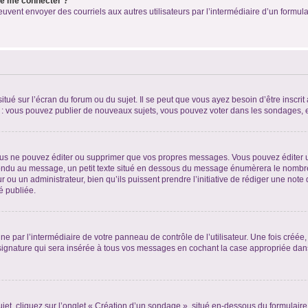
 de me connecter ?
its peuvent envoyer des courriels aux autres utilisateurs par l’intermédiaire d’un for
tué sur l’écran du forum ou du sujet. Il se peut que vous ayez besoin d’être inscri
e : vous pouvez publier de nouveaux sujets, vous pouvez voter dans les sondages, e
us ne pouvez éditer ou supprimer que vos propres messages. Vous pouvez éditer u
pondu au message, un petit texte situé en dessous du message énumèrera le nombre de
r ou un administrateur, bien qu’ils puissent prendre l’initiative de rédiger une note 
é publiée.
e par l’intermédiaire de votre panneau de contrôle de l’utilisateur. Une fois créé
ignature qui sera insérée à tous vos messages en cochant la case appropriée dans vo
, cliquez sur l’onglet « Création d’un sondage », situé en-dessous du formulaire pri