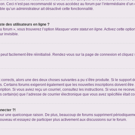
xion. Ceci n’est pas recommandé si vous accédez au forum par l’intermédiaire d’un 
able qu’un administrateur ait désactivé cette fonctionnalité.
te des utilisateurs en ligne ?
u forum », vous trouverez l’option
Masquer votre statut en ligne
. Activez cette opti
r invisible.
peut facilement être réinitialisé. Rendez-vous sur la page de connexion et cliquez
nt corrects, alors une des deux choses suivantes a pu s’être produite. Si le suppor
es. Certains forums exigeront également que les nouvelles inscriptions doivent être
nscription. Si vous aviez reçu un courriel, consultez les instructions. Si vous ne r
êtes certain(e) que l’adresse de courrier électronique que vous avez spécifiée était 
nnecter ?!
pour une quelconque raison. De plus, beaucoup de forums suppriment périodiquement 
à nouveau et essayez de participer plus activement aux discussions sur le forum.