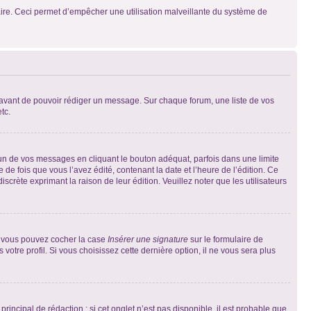
mulaire. Ceci permet d’empêcher une utilisation malveillante du système de
t avant de pouvoir rédiger un message. Sur chaque forum, une liste de vos
tc.
n de vos messages en cliquant le bouton adéquat, parfois dans une limite
 fois que vous l’avez édité, contenant la date et l’heure de l’édition. Ce
discrète exprimant la raison de leur édition. Veuillez noter que les utilisateurs
e, vous pouvez cocher la case
Insérer une signature
sur le formulaire de
tre profil. Si vous choisissez cette dernière option, il ne vous sera plus
ncipal de rédaction ; si cet onglet n’est pas disponible, il est probable que