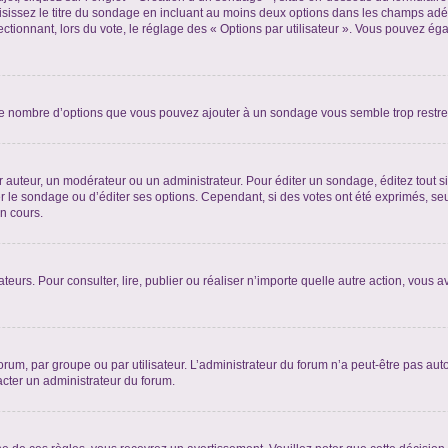
sissez le titre du sondage en incluant au moins deux options dans les champs adé
ctionnant, lors du vote, le réglage des « Options par utilisateur ». Vous pouvez éga
i le nombre d’options que vous pouvez ajouter à un sondage vous semble trop restre
auteur, un modérateur ou un administrateur. Pour éditer un sondage, éditez tout s
er le sondage ou d’éditer ses options. Cependant, si des votes ont été exprimés, seu
n cours.
isateurs. Pour consulter, lire, publier ou réaliser n’importe quelle autre action, v
um, par groupe ou par utilisateur. L’administrateur du forum n’a peut-être pas auto
acter un administrateur du forum.