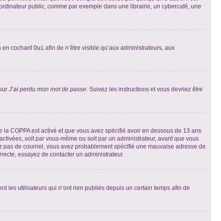
ordinateur public, comme par exemple dans une librairie, un cybercafé, une
on en cochant
Oui
afin de n’être visible qu’aux administrateurs, aux
 sur
J’ai perdu mon mot de passe
. Suivez les instructions et vous devriez être
t de la COPPA est activé et que vous avez spécifié avoir en dessous de 13 ans
 activées, soit par vous-même ou soit par un administrateur, avant que vous
ecevez pas de courriel, vous avez probablement spécifié une mauvaise adresse de
correcte, essayez de contacter un administrateur.
les utilisateurs qui n’ont rien publiés depuis un certain temps afin de