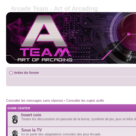
Arcade Team - Art of Arcading
Index du forum
Consulter les messages sans réponse
•
Consulter les sujets actifs
GAME CENTER
Insert coin
Toutes les discussions en passant de la borne, système de jeu, jeux et infos de
Sous la TV
Ici on parle des adaptations consoles des jeux Arcade