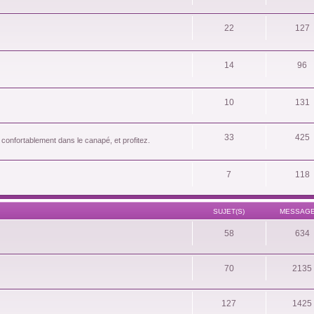
22
127
14
96
10
131
33
425
 confortablement dans le canapé, et profitez.
7
118
SUJET(S)
MESSAGE
58
634
70
2135
127
1425