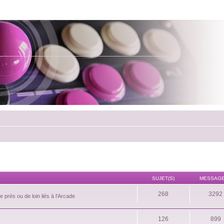
SUJET(S)
MESSAGE
268
3292
 près ou de loin liés à l'Arcade
126
899