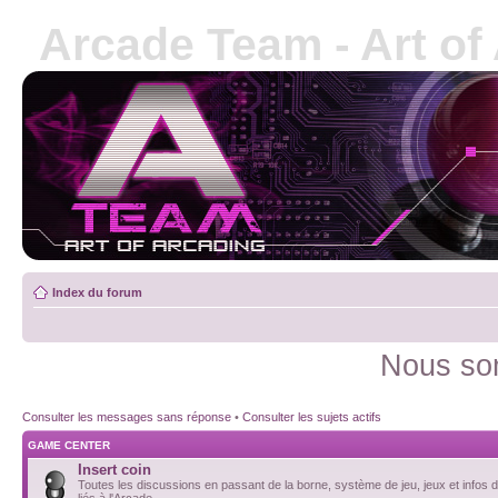
Arcade Team - Art of
Index du forum
Nous som
Consulter les messages sans réponse
•
Consulter les sujets actifs
GAME CENTER
Insert coin
Toutes les discussions en passant de la borne, système de jeu, jeux et infos d
liés à l'Arcade