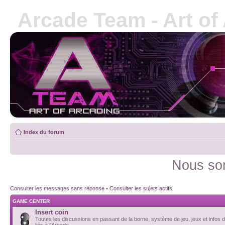
Arcade Team - Art of
Index du forum
Nous som
Consulter les messages sans réponse
•
Consulter les sujets actifs
GAME CENTER
Insert coin
Toutes les discussions en passant de la borne, système de jeu, jeux et infos d
liés à l'Arcade