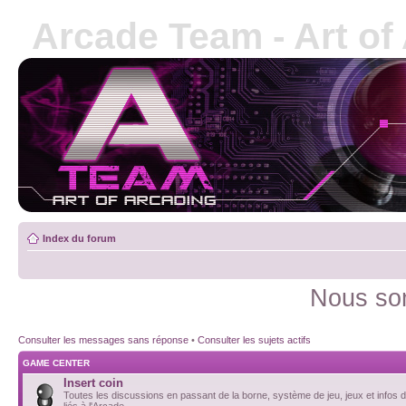
Arcade Team - Art of
Index du forum
Nous som
Consulter les messages sans réponse
•
Consulter les sujets actifs
GAME CENTER
Insert coin
Toutes les discussions en passant de la borne, système de jeu, jeux et infos d
liés à l'Arcade