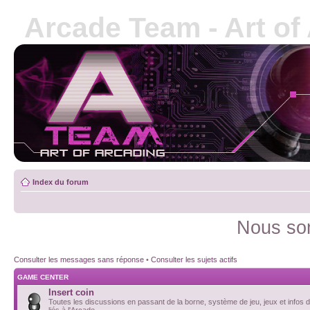
Arcade Team - Art of
Index du forum
Nous som
Consulter les messages sans réponse
•
Consulter les sujets actifs
GAME CENTER
Insert coin
Toutes les discussions en passant de la borne, système de jeu, jeux et infos d
liés à l'Arcade