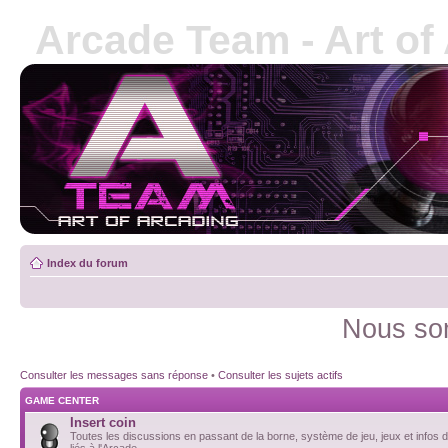
Arcade Team - Art of
Index du forum
Nous som
Consulter les messages sans réponse
•
Consulter les sujets actifs
GAME CENTER
Insert coin
Toutes les discussions en passant de la borne, système de jeu, jeux et infos d
liés à l'Arcade