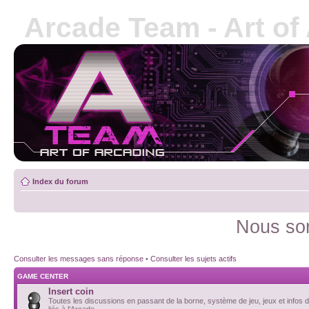
Arcade Team - Art of
Index du forum
Nous som
Consulter les messages sans réponse
•
Consulter les sujets actifs
GAME CENTER
Insert coin
Toutes les discussions en passant de la borne, système de jeu, jeux et infos d
liés à l'Arcade