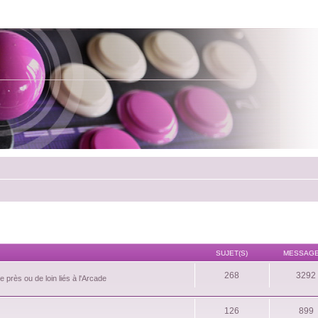
SUJET(S)
MESSAGE
268
3292
 près ou de loin liés à l'Arcade
126
899