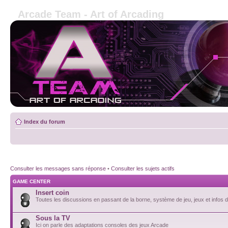
Arcade Team - Art of Arcading
Index du forum
Consulter les messages sans réponse
•
Consulter les sujets actifs
GAME CENTER
Insert coin
Toutes les discussions en passant de la borne, système de jeu, jeux et infos de
Sous la TV
Ici on parle des adaptations consoles des jeux Arcade