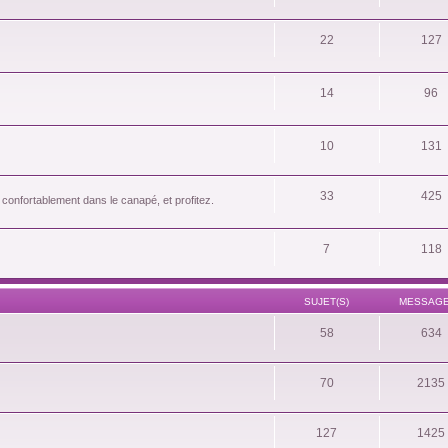
22
127
14
96
10
131
33
425
 confortablement dans le canapé, et profitez.
7
118
SUJET(S)
MESSAGE
58
634
70
2135
127
1425