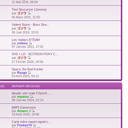
11 Mai 2026, 09:04
Test Skycurser (Jamma)
par
ゴジラ
06 Mars 2021, 11:50
Violent Storm - Boss Stra…
par
ゴジラ
26 Juin 2019, 22:01
Les replays A'TEAM
par
crebou
07 Janvier 2021, 17:01
VHS + LD - SCITRON PONY C…
par
ゴジラ
27 Février 2026, 18:56
Space, the final frontier
par
Ryuga
03 Avril 2023, 00:12
(S)
DERNIER MESSAGE
Ajouter une vraie CSynch …
par
mpatou
08 Janvier 2024, 22:14
[WIP] Gameroom
par
Amano J
10 Août 2025, 19:06
Carte mère naomi signal v…
par
Frodon74