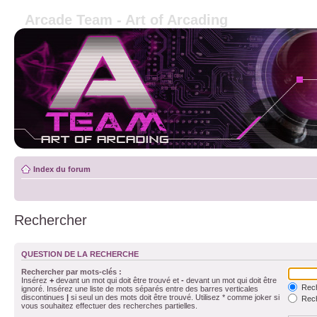
Arcade Team - Art of Arcading
Index du forum
Rechercher
QUESTION DE LA RECHERCHE
Rechercher par mots-clés :
Insérez
+
devant un mot qui doit être trouvé et
-
devant un mot qui doit être
Rech
ignoré. Insérez une liste de mots séparés entre des barres verticales
discontinues
|
si seul un des mots doit être trouvé. Utilisez * comme joker si
Rech
vous souhaitez effectuer des recherches partielles.