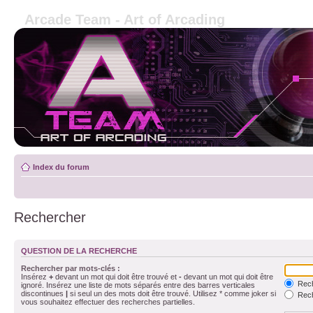
Arcade Team - Art of Arcading
Index du forum
Rechercher
QUESTION DE LA RECHERCHE
Rechercher par mots-clés :
Insérez
+
devant un mot qui doit être trouvé et
-
devant un mot qui doit être
Rech
ignoré. Insérez une liste de mots séparés entre des barres verticales
discontinues
|
si seul un des mots doit être trouvé. Utilisez * comme joker si
Rech
vous souhaitez effectuer des recherches partielles.