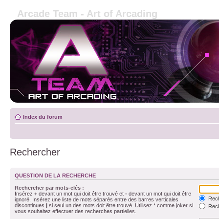
Arcade Team - Art of Arcading
Index du forum
Rechercher
QUESTION DE LA RECHERCHE
Rechercher par mots-clés :
Insérez
+
devant un mot qui doit être trouvé et
-
devant un mot qui doit être
Rech
ignoré. Insérez une liste de mots séparés entre des barres verticales
discontinues
|
si seul un des mots doit être trouvé. Utilisez * comme joker si
Rech
vous souhaitez effectuer des recherches partielles.