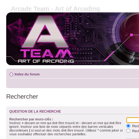
Arcade Team - Art of Arcading
Index du forum
Rechercher
QUESTION DE LA RECHERCHE
Rechercher par mots-clés :
Insérez
+
devant un mot qui doit être trouvé et
-
devant un mot qui doit être
Rech
ignoré. Insérez une liste de mots séparés entre des barres verticales
discontinues
|
si seul un des mots doit être trouvé. Utilisez * comme joker si
Rech
vous souhaitez effectuer des recherches partielles.