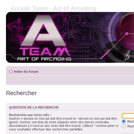
Arcade Team - Art of Arcading
Index du forum
Rechercher
QUESTION DE LA RECHERCHE
Rechercher par mots-clés :
Insérez
+
devant un mot qui doit être trouvé et
-
devant un mot qui doit être
Rech
ignoré. Insérez une liste de mots séparés entre des barres verticales
discontinues
|
si seul un des mots doit être trouvé. Utilisez * comme joker si
Rech
vous souhaitez effectuer des recherches partielles.