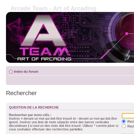
Arcade Team - Art of Arcading
Index du forum
Rechercher
QUESTION DE LA RECHERCHE
Rechercher par mots-clés :
Insérez
+
devant un mot qui doit être trouvé et
-
devant un mot qui doit être
Rech
ignoré. Insérez une liste de mots séparés entre des barres verticales
discontinues
|
si seul un des mots doit être trouvé. Utilisez * comme joker si
Rech
vous souhaitez effectuer des recherches partielles.