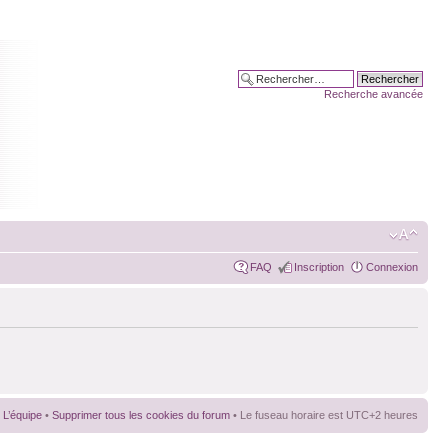
Recherche avancée
FAQ
Inscription
Connexion
L’équipe
•
Supprimer tous les cookies du forum
• Le fuseau horaire est UTC+2 heures