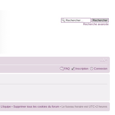
Recherche avancée
FAQ
Inscription
Connexion
L’équipe
•
Supprimer tous les cookies du forum
• Le fuseau horaire est UTC+2 heures