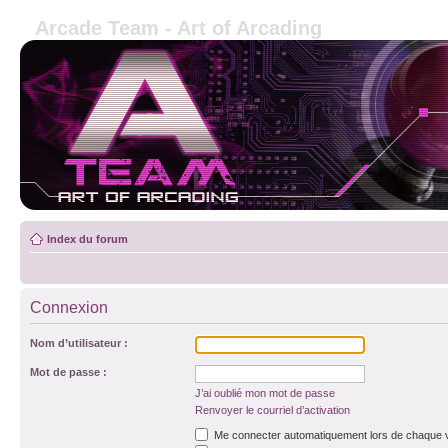
Arcade Team - Art of Arcading
Index du forum
Connexion
Nom d’utilisateur :
Mot de passe :
J’ai oublié mon mot de passe
Renvoyer le courriel d’activation
Me connecter automatiquement lors de chaque v