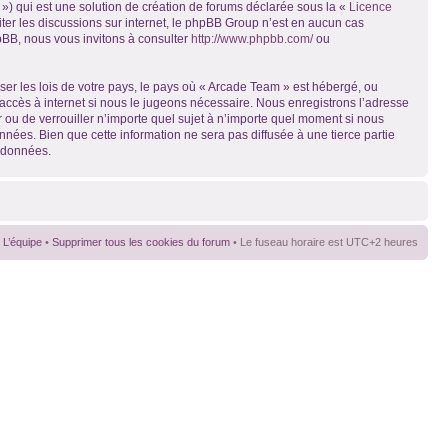
») qui est une solution de création de forums déclarée sous la «
Licence
liter les discussions sur internet, le phpBB Group n’est en aucun cas
pBB, nous vous invitons à consulter
http://www.phpbb.com/
ou
ser les lois de votre pays, le pays où « Arcade Team » est hébergé, ou
accès à internet si nous le jugeons nécessaire. Nous enregistrons l’adresse
r ou de verrouiller n’importe quel sujet à n’importe quel moment si nous
nées. Bien que cette information ne sera pas diffusée à une tierce partie
s données.
L’équipe
•
Supprimer tous les cookies du forum
• Le fuseau horaire est UTC+2 heures