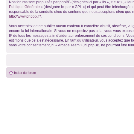
Nos forums sont propulsés par phpBB (désignés ici par « ils », « eux », « le
Publique Générale
» (désignée ici par « GPL ») et qui peut être téléchargée
responsable de la conduite et/ou du contenu que nous acceptons et/ou que n
http://www.phpbb.fr/
.
Vous acceptez de ne publier aucun contenu à caractère abusif, obscène, vulga
encore la loi internationale. Si vous ne respectez pas cela, vous vous expos
IP de tous les messages afin d’aider au renforcement de ces conditions. Vous 
estimons que cela est nécessaire. En tant qu’utilisateur, vous acceptez que t
sans votre consentement, ni « Arcade Team », ni phpBB, ne pourront être te
Index du forum