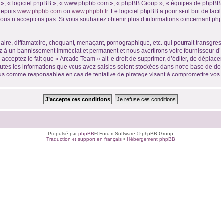
ur », « logiciel phpBB », « www.phpbb.com », « phpBB Group », « équipes de phpBB 
 depuis
www.phpbb.com
ou
www.phpbb.fr
. Le logiciel phpBB a pour seul but de faci
ous n’acceptons pas. Si vous souhaitez obtenir plus d’informations concernant ph
ire, diffamatoire, choquant, menaçant, pornographique, etc. qui pourrait transgres
ez à un bannissement immédiat et permanent et nous avertirons votre fournisseur d’
acceptez le fait que « Arcade Team » ait le droit de supprimer, d’éditer, de déplace
outes les informations que vous avez saisies soient stockées dans notre base de don
nus comme responsables en cas de tentative de piratage visant à compromettre vo
Propulsé par
phpBB
® Forum Software © phpBB Group
Traduction et support en français
•
Hébergement phpBB