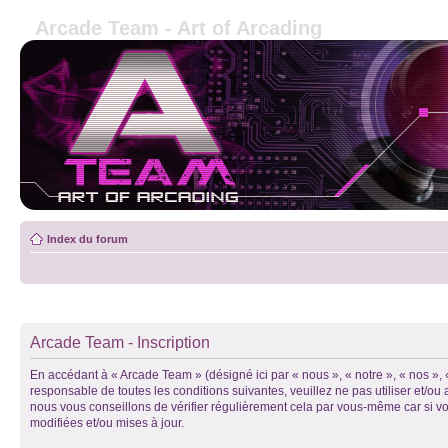
Arcade Team - Art of Arcading
Index du forum
Arcade Team - Inscription
En accédant à « Arcade Team » (désigné ici par « nous », « notre », « nos »,
responsable de toutes les conditions suivantes, veuillez ne pas utiliser et/
nous vous conseillons de vérifier régulièrement cela par vous-même car si vo
modifiées et/ou mises à jour.