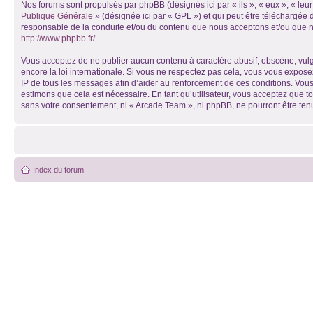
Nos forums sont propulsés par phpBB (désignés ici par « ils », « eux », « le
Publique Générale
» (désignée ici par « GPL ») et qui peut être téléchargée
responsable de la conduite et/ou du contenu que nous acceptons et/ou que n
http://www.phpbb.fr/
.
Vous acceptez de ne publier aucun contenu à caractère abusif, obscène, vulga
encore la loi internationale. Si vous ne respectez pas cela, vous vous expos
IP de tous les messages afin d’aider au renforcement de ces conditions. Vous 
estimons que cela est nécessaire. En tant qu’utilisateur, vous acceptez que t
sans votre consentement, ni « Arcade Team », ni phpBB, ne pourront être te
Index du forum