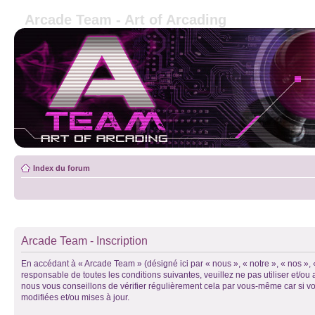
Arcade Team - Art of Arcading
Index du forum
Arcade Team - Inscription
En accédant à « Arcade Team » (désigné ici par « nous », « notre », « nos »,
responsable de toutes les conditions suivantes, veuillez ne pas utiliser et/
nous vous conseillons de vérifier régulièrement cela par vous-même car si vo
modifiées et/ou mises à jour.