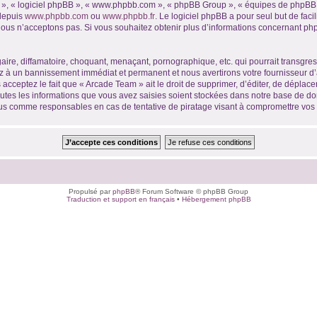
ur », « logiciel phpBB », « www.phpbb.com », « phpBB Group », « équipes de phpBB 
 depuis
www.phpbb.com
ou
www.phpbb.fr
. Le logiciel phpBB a pour seul but de faci
ous n’acceptons pas. Si vous souhaitez obtenir plus d’informations concernant ph
ire, diffamatoire, choquant, menaçant, pornographique, etc. qui pourrait transgres
ez à un bannissement immédiat et permanent et nous avertirons votre fournisseur d’
acceptez le fait que « Arcade Team » ait le droit de supprimer, d’éditer, de déplace
outes les informations que vous avez saisies soient stockées dans notre base de don
nus comme responsables en cas de tentative de piratage visant à compromettre vo
Propulsé par
phpBB
® Forum Software © phpBB Group
Traduction et support en français
•
Hébergement phpBB