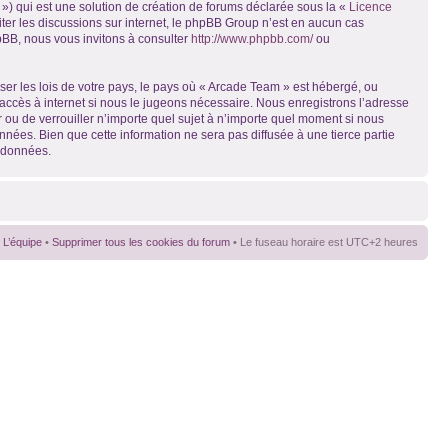
») qui est une solution de création de forums déclarée sous la «
Licence
liter les discussions sur internet, le phpBB Group n’est en aucun cas
pBB, nous vous invitons à consulter
http://www.phpbb.com/
ou
ser les lois de votre pays, le pays où « Arcade Team » est hébergé, ou
accès à internet si nous le jugeons nécessaire. Nous enregistrons l’adresse
r ou de verrouiller n’importe quel sujet à n’importe quel moment si nous
nées. Bien que cette information ne sera pas diffusée à une tierce partie
s données.
L’équipe
•
Supprimer tous les cookies du forum
• Le fuseau horaire est UTC+2 heures