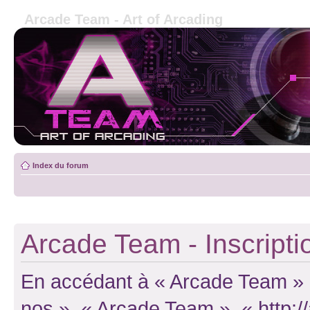
Arcade Team - Art of Arcading
Index du forum
Arcade Team - Inscripti
En accédant à « Arcade Team » (d
nos », « Arcade Team », « http: