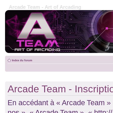
Arcade Team - Art of Arcading
Index du forum
Arcade Team - Inscripti
En accédant à « Arcade Team » (d
nos », « Arcade Team », « http: