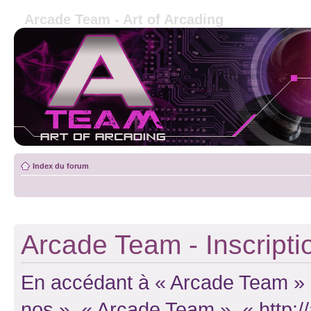
Arcade Team - Art of Arcading
Index du forum
Arcade Team - Inscripti
En accédant à « Arcade Team » (d
nos », « Arcade Team », « http: