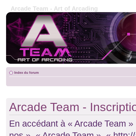
Arcade Team - Art of Arcading
Index du forum
Arcade Team - Inscripti
En accédant à « Arcade Team » (d
nos », « Arcade Team », « http: