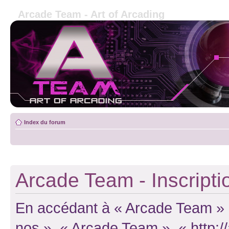
Arcade Team - Art of Arcading
Index du forum
Arcade Team - Inscripti
En accédant à « Arcade Team » (d
nos », « Arcade Team », « http: