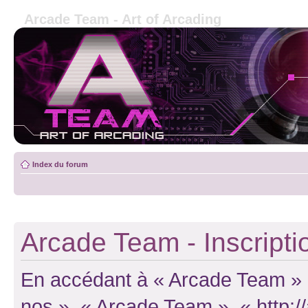
Arcade Team - Art of Arcading
Index du forum
Arcade Team - Inscripti
En accédant à « Arcade Team » (d
nos », « Arcade Team », « http: