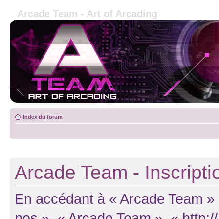
Arcade Team - Art of Arcading
Index du forum
Arcade Team - Inscripti
En accédant à « Arcade Team » (d
nos », « Arcade Team », « http: