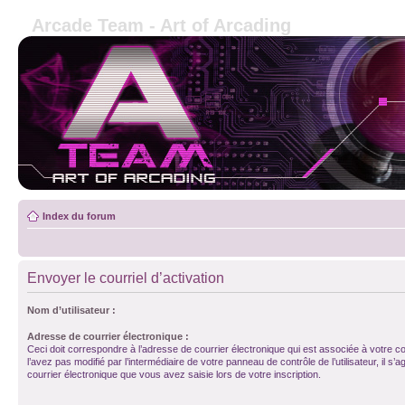
Arcade Team - Art of Arcading
Index du forum
Envoyer le courriel d’activation
Nom d’utilisateur :
Adresse de courrier électronique :
Ceci doit correspondre à l’adresse de courrier électronique qui est associée à votre c
l’avez pas modifié par l’intermédiaire de votre panneau de contrôle de l’utilisateur, il s’a
courrier électronique que vous avez saisie lors de votre inscription.