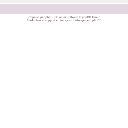
Propulsé par
phpBB
® Forum Software © phpBB Group
Traduction et support en français
•
Hébergement phpBB