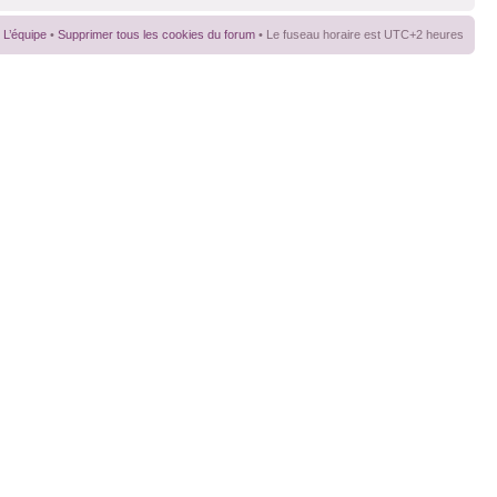
L’équipe
•
Supprimer tous les cookies du forum
• Le fuseau horaire est UTC+2 heures