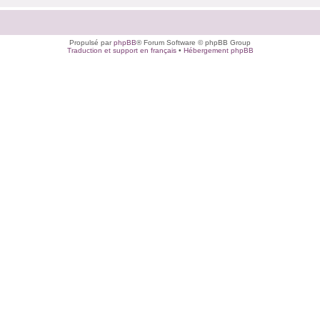
Propulsé par
phpBB
® Forum Software © phpBB Group
Traduction et support en français
•
Hébergement phpBB