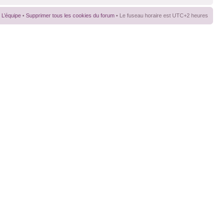
L’équipe
•
Supprimer tous les cookies du forum
• Le fuseau horaire est UTC+2 heures