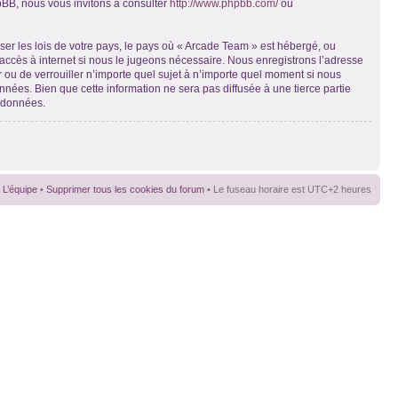
pBB, nous vous invitons à consulter
http://www.phpbb.com/
ou
ser les lois de votre pays, le pays où « Arcade Team » est hébergé, ou
accès à internet si nous le jugeons nécessaire. Nous enregistrons l’adresse
r ou de verrouiller n’importe quel sujet à n’importe quel moment si nous
nées. Bien que cette information ne sera pas diffusée à une tierce partie
s données.
L’équipe
•
Supprimer tous les cookies du forum
• Le fuseau horaire est UTC+2 heures