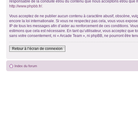
responsable de la conduite et/ou du contenu que nous acceptons et/ou que n
http://www.phpbb.fr/
.
Vous acceptez de ne publier aucun contenu à caractère abusif, obscène, vulga
encore la loi internationale. Si vous ne respectez pas cela, vous vous expos
IP de tous les messages afin d’aider au renforcement de ces conditions. Vous 
estimons que cela est nécessaire. En tant qu’utilisateur, vous acceptez que t
sans votre consentement, ni « Arcade Team », ni phpBB, ne pourront être te
Retour à l’écran de connexion
Index du forum