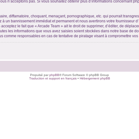
ous n’acceptons pas. Si vous souhaitez obtenir plus d’informations concernant ph
ire, diffamatoire, choquant, menaçant, pornographique, etc. qui pourrait transgres
ez à un bannissement immédiat et permanent et nous avertirons votre fournisseur d’
acceptez le fait que « Arcade Team » ait le droit de supprimer, d’éditer, de déplace
outes les informations que vous avez saisies soient stockées dans notre base de don
nus comme responsables en cas de tentative de piratage visant à compromettre vo
Propulsé par
phpBB
® Forum Software © phpBB Group
Traduction et support en français
•
Hébergement phpBB