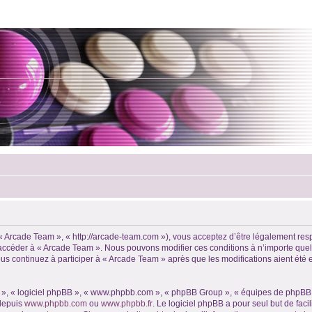
 « Arcade Team », « http://arcade-team.com »), vous acceptez d’être légalement re
ou accéder à « Arcade Team ». Nous pouvons modifier ces conditions à n’importe qu
us continuez à participer à « Arcade Team » après que les modifications aient été
ur », « logiciel phpBB », « www.phpbb.com », « phpBB Group », « équipes de phpBB 
 depuis
www.phpbb.com
ou
www.phpbb.fr
. Le logiciel phpBB a pour seul but de faci