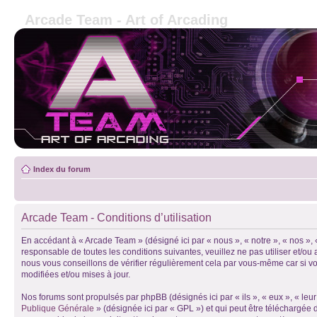
Arcade Team - Art of Arcading
Index du forum
Arcade Team - Conditions d’utilisation
En accédant à « Arcade Team » (désigné ici par « nous », « notre », « nos »,
responsable de toutes les conditions suivantes, veuillez ne pas utiliser et/
nous vous conseillons de vérifier régulièrement cela par vous-même car si vo
modifiées et/ou mises à jour.
Nos forums sont propulsés par phpBB (désignés ici par « ils », « eux », « le
Publique Générale
» (désignée ici par « GPL ») et qui peut être téléchargée