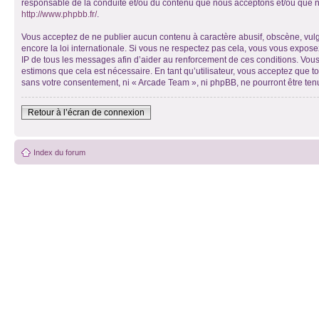
responsable de la conduite et/ou du contenu que nous acceptons et/ou que n
http://www.phpbb.fr/
.
Vous acceptez de ne publier aucun contenu à caractère abusif, obscène, vulga
encore la loi internationale. Si vous ne respectez pas cela, vous vous expos
IP de tous les messages afin d’aider au renforcement de ces conditions. Vous 
estimons que cela est nécessaire. En tant qu’utilisateur, vous acceptez que t
sans votre consentement, ni « Arcade Team », ni phpBB, ne pourront être te
Retour à l’écran de connexion
Index du forum