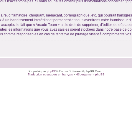
ous n’acceptons pas. Si vous souhaitez obtenir plus d’informations concernant ph
ire, diffamatoire, choquant, menaçant, pornographique, etc. qui pourrait transgres
ez à un bannissement immédiat et permanent et nous avertirons votre fournisseur d’
acceptez le fait que « Arcade Team » ait le droit de supprimer, d’éditer, de déplace
outes les informations que vous avez saisies soient stockées dans notre base de don
nus comme responsables en cas de tentative de piratage visant à compromettre vo
Propulsé par
phpBB
® Forum Software © phpBB Group
Traduction et support en français
•
Hébergement phpBB