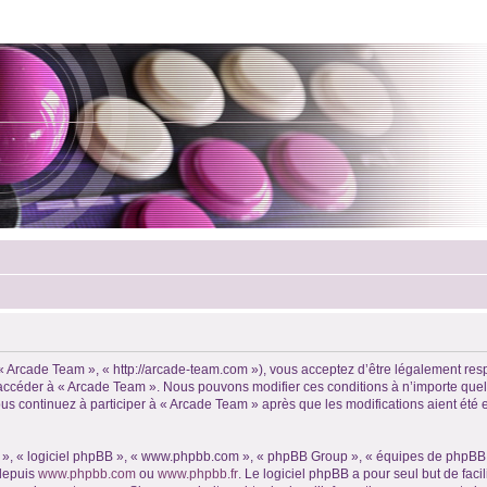
 « Arcade Team », « http://arcade-team.com »), vous acceptez d’être légalement re
ou accéder à « Arcade Team ». Nous pouvons modifier ces conditions à n’importe qu
us continuez à participer à « Arcade Team » après que les modifications aient été
ur », « logiciel phpBB », « www.phpbb.com », « phpBB Group », « équipes de phpBB 
 depuis
www.phpbb.com
ou
www.phpbb.fr
. Le logiciel phpBB a pour seul but de faci