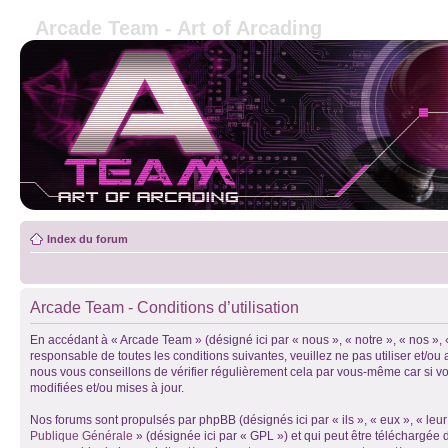
Arcade Team - Art of Arcading
Index du forum
Arcade Team - Conditions d’utilisation
En accédant à « Arcade Team » (désigné ici par « nous », « notre », « nos »,
responsable de toutes les conditions suivantes, veuillez ne pas utiliser et/
nous vous conseillons de vérifier régulièrement cela par vous-même car si vo
modifiées et/ou mises à jour.
Nos forums sont propulsés par phpBB (désignés ici par « ils », « eux », « le
Publique Générale
» (désignée ici par « GPL ») et qui peut être téléchargée