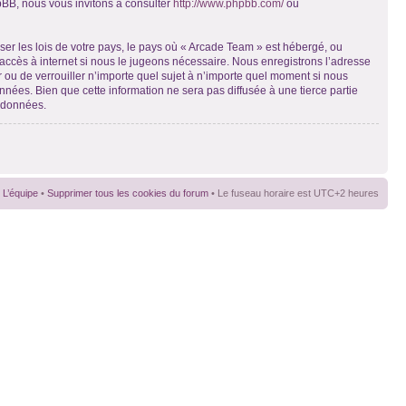
pBB, nous vous invitons à consulter
http://www.phpbb.com/
ou
ser les lois de votre pays, le pays où « Arcade Team » est hébergé, ou
accès à internet si nous le jugeons nécessaire. Nous enregistrons l’adresse
r ou de verrouiller n’importe quel sujet à n’importe quel moment si nous
nées. Bien que cette information ne sera pas diffusée à une tierce partie
s données.
L’équipe
•
Supprimer tous les cookies du forum
• Le fuseau horaire est UTC+2 heures