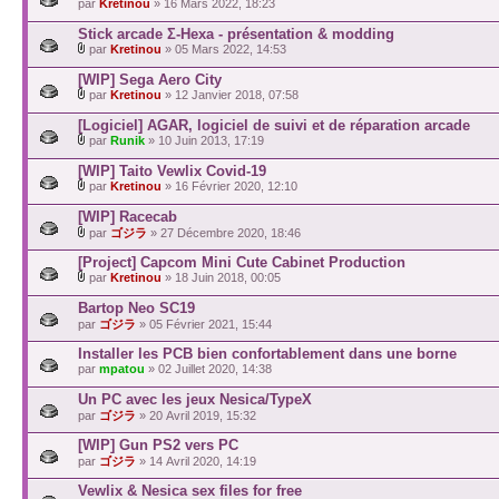
par
Kretinou
» 16 Mars 2022, 18:23
Stick arcade Σ-Hexa - présentation & modding
par
Kretinou
» 05 Mars 2022, 14:53
[WIP] Sega Aero City
par
Kretinou
» 12 Janvier 2018, 07:58
[Logiciel] AGAR, logiciel de suivi et de réparation arcade
par
Runik
» 10 Juin 2013, 17:19
[WIP] Taito Vewlix Covid-19
par
Kretinou
» 16 Février 2020, 12:10
[WIP] Racecab
par
ゴジラ
» 27 Décembre 2020, 18:46
[Project] Capcom Mini Cute Cabinet Production
par
Kretinou
» 18 Juin 2018, 00:05
Bartop Neo SC19
par
ゴジラ
» 05 Février 2021, 15:44
Installer les PCB bien confortablement dans une borne
par
mpatou
» 02 Juillet 2020, 14:38
Un PC avec les jeux Nesica/TypeX
par
ゴジラ
» 20 Avril 2019, 15:32
[WIP] Gun PS2 vers PC
par
ゴジラ
» 14 Avril 2020, 14:19
Vewlix & Nesica sex files for free