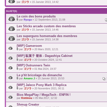
par
ゴジラ
» 15 Janvier 2013, 14:42
SUJET(S)
Le coin des bons produits
par
Ryuga
» 12 Septembre 2013, 21:08
Les Sticks arcade custom des membres
par
ゴジラ
» 15 Janvier 2013, 14:46
Les superguns homemade des membres
par
ゴジラ
» 15 Janvier 2013, 14:38
[WIP] Gameroom
par
ゴジラ
» 20 Mars 2020, 12:21
[WIP] 駄菓子 筐体 - Dagashiya Cabinet
par
ゴジラ
» 20 Octobre 2024, 12:41
[WIP] Outrunners Twin
par
ゴジラ
» 01 Mai 2024, 19:37
Le p'tit bricolage du dimanche
par
Amano J
» 15 Janvier 2013, 15:53
[WIP] Jaleco Pony Mark 3 Replica
par
ゴジラ
» 20 Novembre 2021, 00:11
Bios MegaPlay / MegaTech - ENFIN !
par
Kretinou
» 05 Mai 2017, 12:32
Shmup Creator