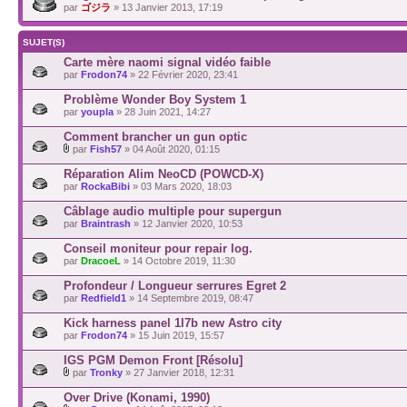
par
ゴジラ
» 13 Janvier 2013, 17:19
SUJET(S)
Carte mère naomi signal vidéo faible
par
Frodon74
» 22 Février 2020, 23:41
Problème Wonder Boy System 1
par
youpla
» 28 Juin 2021, 14:27
Comment brancher un gun optic
par
Fish57
» 04 Août 2020, 01:15
Réparation Alim NeoCD (POWCD-X)
par
RockaBibi
» 03 Mars 2020, 18:03
Câblage audio multiple pour supergun
par
Braintrash
» 12 Janvier 2020, 10:53
Conseil moniteur pour repair log.
par
DracoeL
» 14 Octobre 2019, 11:30
Profondeur / Longueur serrures Egret 2
par
Redfield1
» 14 Septembre 2019, 08:47
Kick harness panel 1l7b new Astro city
par
Frodon74
» 15 Juin 2019, 15:57
IGS PGM Demon Front [Résolu]
par
Tronky
» 27 Janvier 2018, 12:31
Over Drive (Konami, 1990)