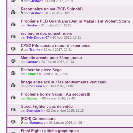
par
Gustav
» 14 Août 2017, 23:19
Reconnaître un set (PCB Shinobi)
par
Gustav
» 10 Juin 2017, 10:13
Problème PCB Guardians (Denjin Makai II) et Violent Storm
par
Gustav
» 01 Juillet 2017, 19:27
recherche doc sunset riders
par
TylerDurden67
» 10 Août 2013, 17:21
CPS2 Pile suicide retour d'expérience
par
Tronky
» 19 Avril 2017, 20:41
Manette arcade pour 3ème joueur
par
Gustav
» 23 Février 2017, 22:13
Recherche pièce Sega
par
Runik
» 01 Août 2016, 22:24
Image entrelacé sur les mouvements verticaux
par
processor
» 13 Juin 2016, 11:02
Probleme borne Naomi, Au secours!!!
par
Batman
» 06 Février 2016, 19:43
Street Fighter : pas de vidéo
par
Braintrash
» 02 Décembre 2015, 16:15
(RCH) Connecteurs
par
Manucade
» 06 Janvier 2016, 14:09
Final Fight : glitchs graphiques