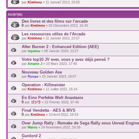
par
Kretinou
» 11 Janvier 2013, 23:55
SUJET(S)
Des livres et des films sur l'arcade
par
Kretinou
» 02 Décembre 2013, 16:30
Les ressources utiles de l'Arcade
par
Kretinou
» 11 Janvier 2013, 23:57
After Burner 2 : Enhanced Edition (AEE)
par
mpatou
» 08 Janvier 2024, 23:27
Votre top10 JV ever, vous y avez déjà pensé ?
par
Amano J
» 10 Mars 2023, 17:40
Nouveau Golden Axe
par
Ryuga
» 15 Janvier 2023, 16:07
Operation : Killmeister
par
Kretinou
» 12 Juillet 2022, 15:14
En Eins Perfekte Welt Anastasis
par
ゴジラ
» 22 Février 2022, 07:45
Final Vendetta - AES & MVS
par
Kretinou
» 10 Avril 2022, 16:53
Over Jump Rally : Remake de Sega Rally sous Unreal Engin
par
Marsu
» 24 Novembre 2022, 16:36
Gunlord 2