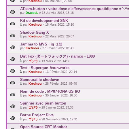
par
Kretinou
» 06 Mai 2022, 22:58
ATeam-burton : votre dose d'effervescence quotidienne =^-^
par
DracoeL
» 13 Janvier 2013, 15:18
Kit de développement SNK
par
Kretinou
» 18 Mars 2022, 15:10
Shadow Gang X
par
Kretinou
» 22 Mars 2022, 20:07
Jamma to MVS : iq_132
par
Kretinou
» 27 Février 2022, 01:41
Dirt Fox (ダートフォックス) - namco - 1989
par
ゴジラ
» 13 Mars 2022, 14:33
Test : Supergun Axunworks
par
Kretinou
» 13 Février 2022, 22:14
Samouraille chodown
par
Kretinou
» 28 Février 2022, 09:40
Nom de code : MP07-IONA-US I/O
par
Kretinou
» 30 Janvier 2022, 16:30
Spinner avec push button
par
ゴジラ
» 29 Janvier 2022, 23:33
Borne Project Diva
par
ゴジラ
» 28 Novembre 2021, 12:31
Open Source CRT Monitor