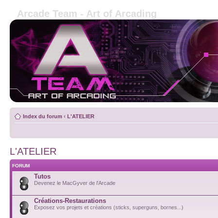
Arcade Team - Art of Arcading
Index du forum
‹
L'ATELIER
L'ATELIER
FORUM
Tutos
Devenez le MacGyver de l'Arcade
Créations-Restaurations
Exposez vos projets et créations (sticks, superguns, bornes...)