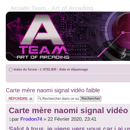
Arcade Team - Art of Arcading
Index du forum
‹
L'ATELIER
‹
Aide et dépannage
Carte mère naomi signal vidéo faible
Publier une réponse
Carte mère naomi signal vidéo 
par
Frodon74
» 22 Février 2020, 23:41
Salut à tous, je viens vers vous car j ai