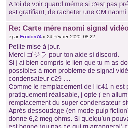
A toi de voir quand même si c'est pas pr
est gratifiant, de racheter une CM naomi.
Re: Carte mère naomi signal vidéo
par
Frodon74
» 24 Février 2020, 08:22
Petite mise à jour.
Merci ゴジラ pour ton aide si discord.
Si j ai bien compris le lien que tu m as 
possibles à mon problème de signal vidéo 
condensateur c29 ....
Comme le remplacement de l ic41 n est 
pratiquement réalisable, j opte ( en allum
remplacement du super condensateur si
Après dessoudage (en mode pulp fiction)
donne 6,2 meg ohms. Si quelqu’un pouvai
est bonne (ou pas ce qui m arrangerai) 