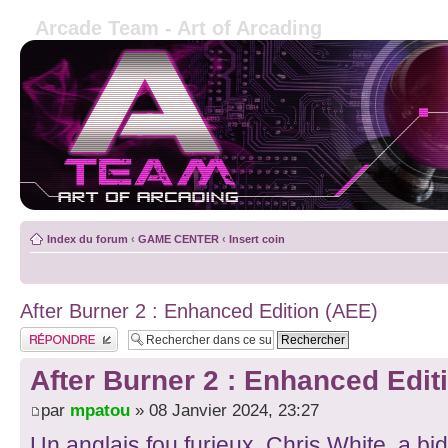
Arcade Team - Art of Arcading
Index du forum
‹
GAME CENTER
‹
Insert coin
After Burner 2 : Enhanced Edition (AEE)
Publier une réponse
After Burner 2 : Enhanced Edit
par
mpatou
» 08 Janvier 2024, 23:27
Un anglais fou furieux, Chris White, a bi