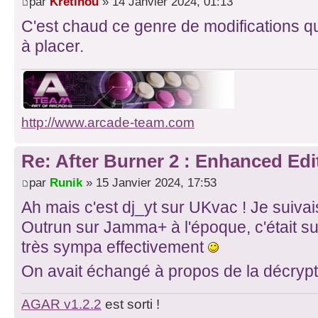
par
Kretinou
» 14 Janvier 2024, 01:13
C'est chaud ce genre de modifications
à placer.
http://www.arcade-team.com
Re: After Burner 2 : Enhanced Edi
par
Runik
» 15 Janvier 2024, 17:53
Ah mais c'est dj_yt sur UKvac ! Je suivai
Outrun sur Jamma+ à l'époque, c'était su
très sympa effectivement
On avait échangé à propos de la décryp
AGAR v1.2.2
est sorti !