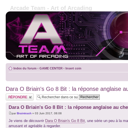
Arcade Team - Art of Arcading
Index du forum
‹
GAME CENTER
‹
Insert coin
Dara O Briain's Go 8 Bit : la réponse anglaise a
Publier une réponse
Dara O Briain's Go 8 Bit : la réponse anglaise au che
par
Braintrash
» 03 Juin 2017, 08:08
Je viens de découvrir
Dara O Briain's Go 8 Bit
, une série un peu à la m
amusant et agréable à regarder.