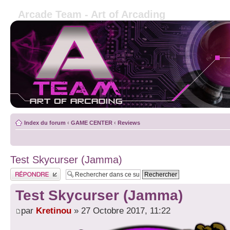
Arcade Team - Art of Arcading
Index du forum
‹
GAME CENTER
‹
Reviews
Test Skycurser (Jamma)
Publier une réponse
Test Skycurser (Jamma)
par
Kretinou
» 27 Octobre 2017, 11:22