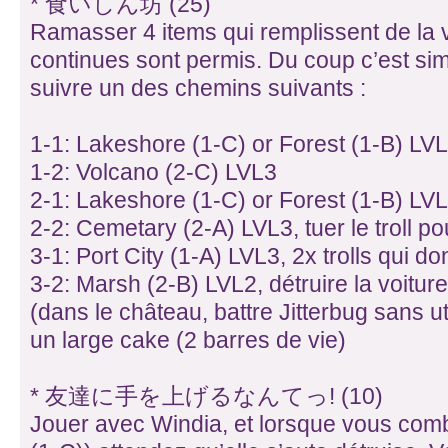
* 食いしん坊 (25)
Ramasser 4 items qui remplissent de la v
continues sont permis. Du coup c’est sim
suivre un des chemins suivants :
1-1: Lakeshore (1-C) or Forest (1-B) LV
1-2: Volcano (2-C) LVL3
2-1: Lakeshore (1-C) or Forest (1-B) LV
2-2: Cemetary (2-A) LVL3, tuer le troll pou
3-1: Port City (1-A) LVL3, 2x trolls qui d
3-2: Marsh (2-B) LVL2, détruire la voitur
(dans le château, battre Jitterbug sans u
un large cake (2 barres de vie)
* 友達に手を上げるなんてっ! (10)
Jouer avec Windia, et lorsque vous com