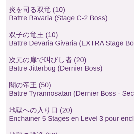
炎を司る双竜 (10)
Battre Bavaria (Stage C-2 Boss)
双子の竜王 (10)
Battre Devaria Givaria (EXTRA Stage Bo
次元の扉で叫びし者 (20)
Battre Jitterbug (Dernier Boss)
闇の帝王 (50)
Battre Tyrannosatan (Dernier Boss - Se
地獄への入り口 (20)
Enchainer 5 Stages en Level 3 pour enc