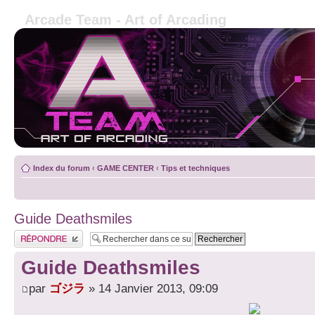
Arcade Team - Art of Arcading
Index du forum
‹
GAME CENTER
‹
Tips et techniques
Guide Deathsmiles
Publier une réponse
Guide Deathsmiles
par
ゴジラ
» 14 Janvier 2013, 09:09