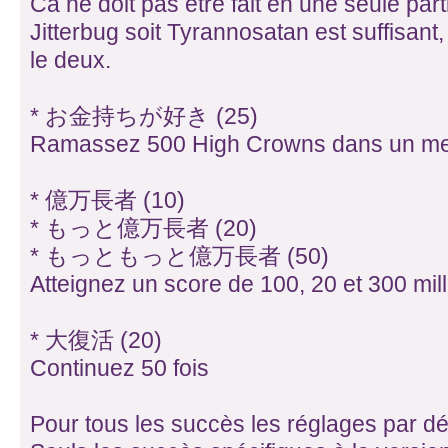
Ca ne doit pas être fait en une seule part
Jitterbug soit Tyrannosatan est suffisant,
le deux.
* お金持ちが好き (25)
Ramassez 500 High Crowns dans un me
* 億万長者 (10)
* もっと億万長者 (20)
* もっともっと億万長者 (50)
Atteignez un score de 100, 20 et 300 mil
* 大復活 (20)
Continuez 50 fois
Pour tous les succès les réglages par déf