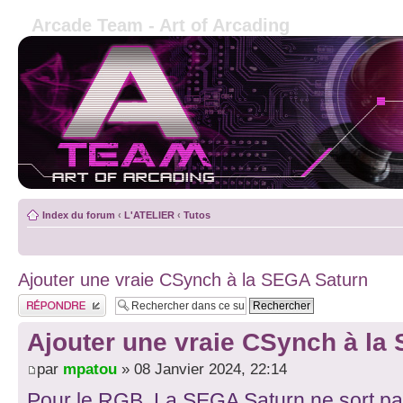
Arcade Team - Art of Arcading
Index du forum
‹
L'ATELIER
‹
Tutos
Ajouter une vraie CSynch à la SEGA Saturn
Publier une réponse
Ajouter une vraie CSynch à la
par
mpatou
» 08 Janvier 2024, 22:14
Pour le RGB, La SEGA Saturn ne sort pa